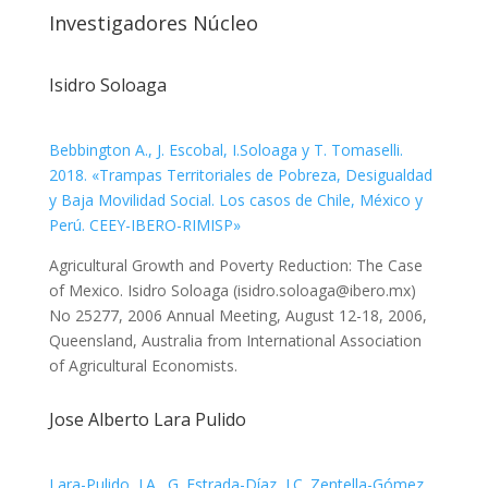
Investigadores Núcleo
Isidro Soloaga
Bebbington A., J. Escobal, I.Soloaga y T. Tomaselli.
2018. «Trampas Territoriales de Pobreza, Desigualdad
y Baja Movilidad Social. Los casos de Chile, México y
Perú. CEEY-IBERO-RIMISP»
Agricultural Growth and Poverty Reduction: The Case
of Mexico. Isidro Soloaga (isidro.soloaga@ibero.mx)
No 25277, 2006 Annual Meeting, August 12-18, 2006,
Queensland, Australia from International Association
of Agricultural Economists.
Jose Alberto Lara Pulido
Lara-Pulido, J.A., G. Estrada-Díaz, J.C. Zentella-Gómez,