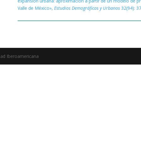
expansión urbana: aproximación a partir de un modelo de pr
Valle de México»,
Estudios Demográficos y Urbanos
32(94): 3
idad Iberoamericana